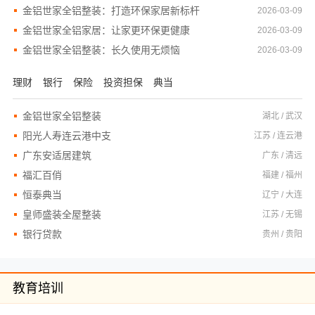
金铝世家全铝整装：打造环保家居新标杆
2026-03-09
金铝世家全铝家居：让家更环保更健康
2026-03-09
金铝世家全铝整装：长久使用无烦恼
2026-03-09
理财
银行
保险
投资担保
典当
金铝世家全铝整装
湖北 / 武汉
阳光人寿连云港中支
江苏 / 连云港
广东安适居建筑
广东 / 清远
福汇百俏
福建 / 福州
恒泰典当
辽宁 / 大连
皇师盛装全屋整装
江苏 / 无锡
银行贷款
贵州 / 贵阳
教育培训