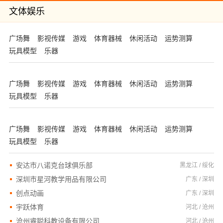
文体娱乐
广场舞
影视传媒
游戏
体育器械
休闲活动
运势测算
玩具模型
乐器
广场舞
影视传媒
游戏
体育器械
休闲活动
运势测算
玩具模型
乐器
广场舞
影视传媒
游戏
体育器械
休闲活动
运势测算
玩具模型
乐器
安达市八诺克台球俱乐部
黑龙江 / 绥化
深圳市星河教学用品有限公司
广东 / 深圳
创点动画
广东 / 深圳
宇跃体育
河北 / 沧州
沧州睿聪科教设备有限公司
河北 / 沧州