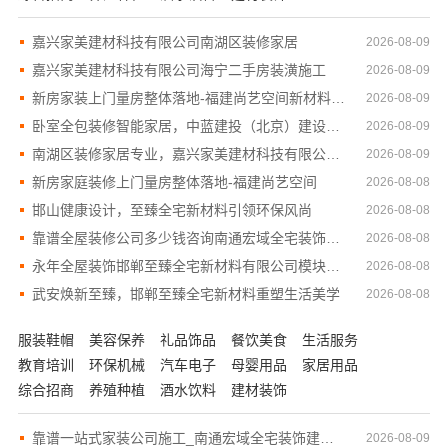
嘉兴家美建材科技有限公司南湖区装修家居
2026-08-09
嘉兴家美建材科技有限公司海宁二手房装潢施工
2026-08-09
新房家装上门量房整体落地-福建尚艺空间新材料科技有限公司
2026-08-09
卧室全包装修智能家居，中蓝建投（北京）建设有限公司武功分公司
2026-08-09
南湖区装修家居专业，嘉兴家美建材科技有限公司品质保障
2026-08-09
新房家庭装修上门量房整体落地-福建尚艺空间
2026-08-08
邯山健康设计，至臻全宅新材料引领环保风尚
2026-08-08
靠谱全屋装修公司多少钱咨询南通宏域全宅装饰建材有限公司
2026-08-08
永年全屋装饰邯郸至臻全宅新材料有限公司模块化拼装
2026-08-08
武安焕新至臻，邯郸至臻全宅新材料重塑生活美学
2026-08-08
服装鞋帽
美容保养
礼品饰品
餐饮美食
生活服务
教育培训
环保机械
汽车电子
母婴用品
家居用品
综合招商
养殖种植
酒水饮料
建材装饰
靠谱一站式家装公司施工_南通宏域全宅装饰建材有限公司
2026-08-09