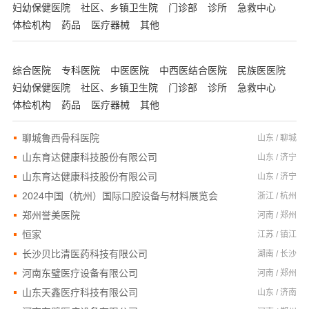
妇幼保健医院
社区、乡镇卫生院
门诊部
诊所
急救中心
体检机构
药品
医疗器械
其他
综合医院
专科医院
中医医院
中西医结合医院
民族医医院
妇幼保健医院
社区、乡镇卫生院
门诊部
诊所
急救中心
体检机构
药品
医疗器械
其他
聊城鲁西骨科医院
山东 / 聊城
山东育达健康科技股份有限公司
山东 / 济宁
山东育达健康科技股份有限公司
山东 / 济宁
2024中国（杭州）国际口腔设备与材料展览会
浙江 / 杭州
郑州誉美医院
河南 / 郑州
恒家
江苏 / 镇江
长沙贝比清医药科技有限公司
湖南 / 长沙
河南东璧医疗设备有限公司
河南 / 郑州
山东天鑫医疗科技有限公司
山东 / 济南