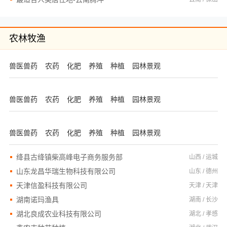
农林牧渔
兽医兽药
农药
化肥
养殖
种植
园林景观
兽医兽药
农药
化肥
养殖
种植
园林景观
兽医兽药
农药
化肥
养殖
种植
园林景观
绛县古绛镇柴高峰电子商务服务部
山西 / 运城
山东龙昌华瑞生物科技有限公司
山东 / 德州
天津信盈科技有限公司
天津 / 天津
湖南诺玛渔具
湖南 / 长沙
湖北良成农业科技有限公司
湖北 / 孝感