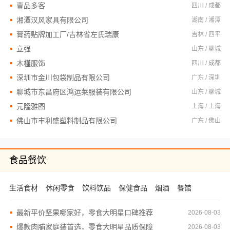
壹品多客
四川 / 成都
湘潭汉风家具有限公司
湖南 / 湘潭
膏药贴牌加工厂/吉林省左氏瑞康
吉林 / 四平
立强
山东 / 聊城
木槿服饰
四川 / 成都
深圳市金川包袋制品有限公司
广东 / 深圳
聊城市东昌府区鸿运莱服装有限公司
山东 / 聊城
元隆雅图
上海 / 上海
佛山市丰利盛塑料制品有限公司
广东 / 佛山
食品餐饮
生活食材
休闲零食
饮料饮品
保健食品
烟酒
餐馆
最新平价坚果哪家好，零食大明星口碑推荐
2026-08-03
爆款肉脯家庭装首选，零食大明星品质保障
2026-08-03