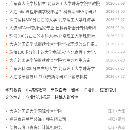
广东省大专学校招生-北京理工大学珠海学院继教院
2026-08-09
大连mba课程培训学校课程 社科赛斯MBA考研只教解题思路和技巧
2026-08-09
珠海理科300分左右的大学-北京理工大学珠海学院继续教育学院
2026-08-07
大连MPAcc培训谁家专业 社科赛斯会计专硕考研定制专属学生方案
2026-08-04
珠海300分左右的本科大学-北京理工大学珠海学院继续教育学院
2026-08-01
大连外国语学院继续教育学院学校环境怎么样招生咨询
2026-07-31
珠海100多分能上的大学免试入学-北京理工大学珠海学院继教院
2026-07-29
大连外国语学院继续教育学院招生办招生咨询
2026-07-28
广东理科300分左右的大学-北京理工大学珠海学院继续教育学院
2026-07-27
大连考研辅导班 社科赛斯考研专业辅导机构
2026-07-27
学前教育
小初高教育
高教自考
留学
IT培训
语言培训
文体培训
企业培训拓展
特殊人群教育
大连外国语大学国际教育学院
辽宁 / 大连
福建京建美居装饰工程有限公司
福建 / 福州
创鲁云度（青岛）计算机服务
山东 / 青岛