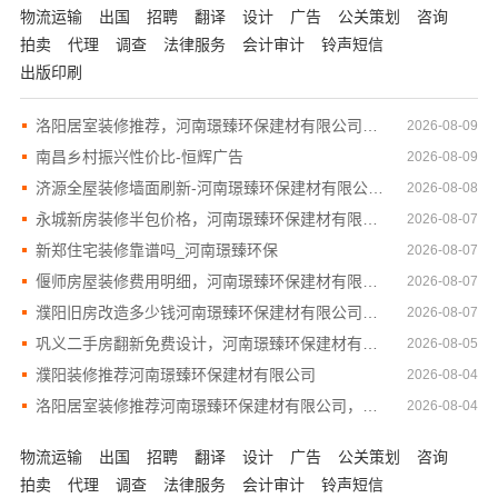
物流运输
出国
招聘
翻译
设计
广告
公关策划
咨询
拍卖
代理
调查
法律服务
会计审计
铃声短信
出版印刷
洛阳居室装修推荐，河南璟臻环保建材有限公司一站式服务！
2026-08-09
南昌乡村振兴性价比-恒辉广告
2026-08-09
济源全屋装修墙面刷新-河南璟臻环保建材有限公司环保材料
2026-08-08
永城新房装修半包价格，河南璟臻环保建材有限公司免费报价
2026-08-07
新郑住宅装修靠谱吗_河南璟臻环保
2026-08-07
偃师房屋装修费用明细，河南璟臻环保建材有限公司透明公开
2026-08-07
濮阳旧房改造多少钱河南璟臻环保建材有限公司透明报价
2026-08-07
巩义二手房翻新免费设计，河南璟臻环保建材有限公司为您定制
2026-08-05
濮阳装修推荐河南璟臻环保建材有限公司
2026-08-04
洛阳居室装修推荐河南璟臻环保建材有限公司，一站式省心装修
2026-08-04
物流运输
出国
招聘
翻译
设计
广告
公关策划
咨询
拍卖
代理
调查
法律服务
会计审计
铃声短信