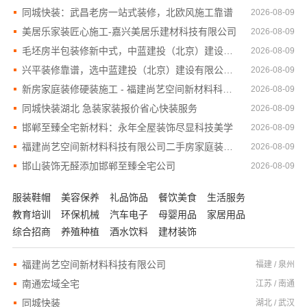
同城快装：武昌老房一站式装修，北欧风施工靠谱
2026-08-09
美居乐家装匠心施工-嘉兴美居乐建材科技有限公司
2026-08-09
毛坯房半包装修新中式，中蓝建投（北京）建设有限公司武功分公司
2026-08-09
兴平装修靠谱，选中蓝建投（北京）建设有限公司武功分公司
2026-08-09
新房家庭装修硬装施工 - 福建尚艺空间新材料科技有限公司
2026-08-09
同城快装湖北 急装家装报价省心快装服务
2026-08-09
邯郸至臻全宅新材料：永年全屋装饰尽显科技美学
2026-08-09
福建尚艺空间新材料科技有限公司二手房家庭装修口碑优选整体落地
2026-08-09
邯山装饰无醛添加邯郸至臻全宅公司
2026-08-09
服装鞋帽
美容保养
礼品饰品
餐饮美食
生活服务
教育培训
环保机械
汽车电子
母婴用品
家居用品
综合招商
养殖种植
酒水饮料
建材装饰
福建尚艺空间新材料科技有限公司
福建 / 泉州
南通宏域全宅
江苏 / 南通
同城快装
湖北 / 武汉