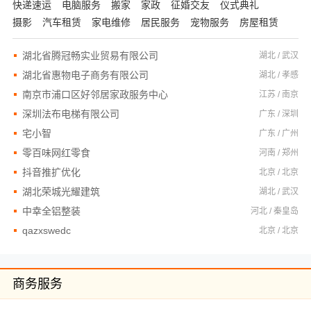
快递速运
电脑服务
搬家
家政
征婚交友
仪式典礼
摄影
汽车租赁
家电维修
居民服务
宠物服务
房屋租赁
湖北省腾冠畅实业贸易有限公司
湖北 / 武汉
湖北省惠物电子商务有限公司
湖北 / 孝感
南京市浦口区好邻居家政服务中心
江苏 / 南京
深圳法布电梯有限公司
广东 / 深圳
宅小智
广东 / 广州
零百味网红零食
河南 / 郑州
抖音推扩优化
北京 / 北京
湖北荣城光耀建筑
湖北 / 武汉
中幸全铝整装
河北 / 秦皇岛
qazxswedc
北京 / 北京
商务服务