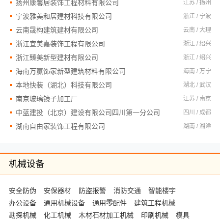
扬州康馨居装饰工程材料有限公司
江苏 / 扬州
宁波雅美和居建材科技有限公司
浙江 / 宁波
云南晟构建筑建材有限公司
云南 / 大理
浙江宜美嘉装饰工程有限公司
浙江 / 绍兴
浙江臻美新型建材有限公司
浙江 / 绍兴
海南万赢饰家新型建筑材料有限公司
海南 / 万宁
本地快装（湖北）科技有限公司
湖北 / 武汉
南京玻璃镜子加工厂
江苏 / 南京
中蓝建投（北京）建设有限公司四川第一分公司
四川 / 成都
湖南自由家装饰工程有限公司
湖南 / 湘潭
机械设备
安全防伪
安保器材
防盗报警
消防交通
智能楼宇
办公设备
通用机械设备
通用零配件
建筑工程机械
勘探机械
化工机械
木材石材加工机械
印刷机械
模具