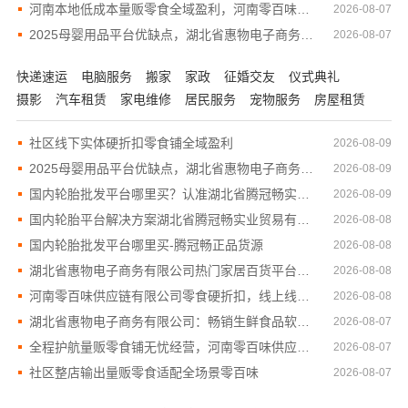
河南本地低成本量贩零食全域盈利，河南零百味供应链有限公司
2026-08-07
2025母婴用品平台优缺点，湖北省惠物电子商务有限公司分析
2026-08-07
快递速运
电脑服务
搬家
家政
征婚交友
仪式典礼
摄影
汽车租赁
家电维修
居民服务
宠物服务
房屋租赁
社区线下实体硬折扣零食铺全域盈利
2026-08-09
2025母婴用品平台优缺点，湖北省惠物电子商务有限公司
2026-08-09
国内轮胎批发平台哪里买？认准湖北省腾冠畅实业贸易有限公司
2026-08-09
国内轮胎平台解决方案湖北省腾冠畅实业贸易有限公司
2026-08-08
国内轮胎批发平台哪里买-腾冠畅正品货源
2026-08-08
湖北省惠物电子商务有限公司热门家居百货平台优势
2026-08-08
河南零百味供应链有限公司零食硬折扣，线上线下联动
2026-08-08
湖北省惠物电子商务有限公司：畅销生鲜食品软件功能解析
2026-08-07
全程护航量贩零食铺无忧经营，河南零百味供应链有限公司
2026-08-07
社区整店输出量贩零食适配全场景零百味
2026-08-07