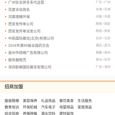
广州钦言拼多多代运营
广东 / 广州
百度全站排名
天津 / 天津
河南璟臻环保
河南 / 许昌
西安发传单公司
陕西 / 西安
西安发传单派发公司
陕西 / 西安
中凯国际展览(北京)有限公司
北京 / 北京
2024年第89届全国药交会
湖北 / 武汉
泉州市硕峰广告有限公司
福建 / 泉州
服务器租凭
贵州 / 毕节
深圳新麻国际展览有限公司
广东 / 深圳
招商加盟
服装鞋帽
美容保养
礼品饰品
餐饮美食
生活服务
教育培训
环保机械
汽车电子
母婴用品
家居用品
综合招商
养殖种植
酒水饮料
建材装饰