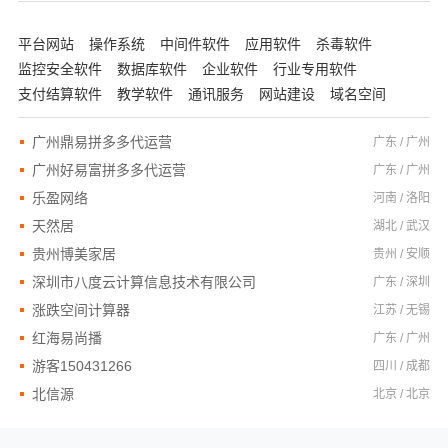
平台网站
操作系统
中间件软件
应用软件
杀毒软件
监控安全软件
数据库软件
企业软件
行业专用软件
支付结算软件
教学软件
通讯服务
网站建设
域名空间
广州鼎易拼多多代运营
广东 / 广州
广州好易富拼多多代运营
广东 / 广州
乐盈网络
河南 / 洛阳
天然居
湖北 / 武汉
贵州博美家居
贵州 / 安顺
深圳市八度云计算信息技术有限公司
广东 / 深圳
涨跌空间计算器
江苏 / 无锡
红海易尚播
广东 / 广州
游客150431266
四川 / 成都
北信源
北京 / 北京