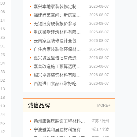
:03
嘉兴本地家装装修定制服务性价比高嘉兴美派
2026-08-07
:06
福建尚艺空间：新房家庭装修上门量房整体落地
2026-08-07
:14
无锡旧房硬装报价参考，无锡亿莱居装饰工程材料有限公司详解
2026-08-07
:16
重庆御墅建筑材料有限公司渝北建房每平米价格环保
2026-08-07
:35
云南家庭装修设计全包价格，云南至高新型建材有限公司透明实惠
2026-08-07
:01
自住房家装装修环保材料，嘉兴美派建材为您把关
2026-08-07
:23
嘉兴城区靠谱旧房改造选美居乐建材科技
2026-08-07
:34
嘉善改造施工预算透明就上嘉兴家美建材科技有限公司
2026-08-07
:33
绍兴卓鑫装饰材料有限公司上虞区精细化全包质量有保障
2026-08-07
:02
西湖进口食品非常好吃
2026-08-07
:13
:18
诚信品牌
MORE+
:19
:44
扬州康馨居装饰工程材料有限公司
江苏 / 扬州
:45
宁波雅美和居建材科技有限公司
浙江 / 宁波
:42