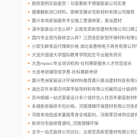
厨房案例实拍鉴赏｜句容慕新不锈钢家装公司实景
健康翻新进口材料，邯郸至臻全宅新材料有限公司推荐
嘉兴本地家装服务专业施工靠谱商家，美派建材
滇中家装设计怎么样？云南至高新型建材有限公司口碑
国内专业室内装修怎么样？江西圣匠新型环保材料有限
小型生鲜食品代理商价格 湖北省惠物电子商务有限公司
大连外国语大学国际教育学院招生平台服务资讯
大连mpacc专业培训机构-社科赛斯服务人才伴您成长
大连考研辅导班学费-社科赛斯考研
嘉兴秀洲家装设计环保材料推荐嘉兴美派建材科技有限
湖北百年米莱空间美学装饰材料有限公司襄阳设计装修
苏州相城一站式家装设计多少钱拎包入住百年豪庭新材
永城新房装修半包价格，河南璟臻环保建材有限公司免
河南本地低成本量贩零食全域盈利，河南零百味供应链
新郑住宅装修靠谱吗_河南璟臻环保
五华一站式装修公司对比，云南至高新型建材有限公司