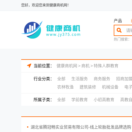
您好，欢迎您来到健康商机网！
产品
热门搜索：
当前位置：
健康商机网
>
商机
>
特殊人群教育
行业分类：
全部
生活服务
商务服务
招商加
农林牧渔
建筑装修
机械设备
电
所属子类：
全部
学前教育
小初高教育
高教
湖北省腾冠畅实业贸易有限公司-线上轮胎批发品牌选购