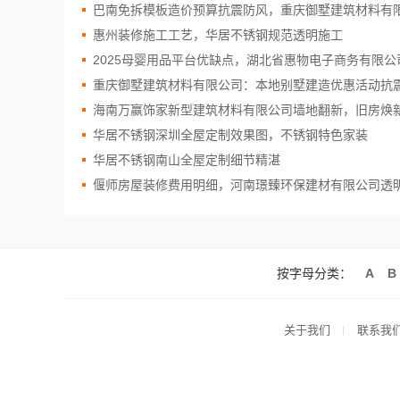
巴南免拆模板造价预算抗震防风，重庆御墅建筑材料有
惠州装修施工工艺，华居不锈钢规范透明施工
2025母婴用品平台优缺点，湖北省惠物电子商务有限公
重庆御墅建筑材料有限公司：本地别墅建造优惠活动抗
海南万赢饰家新型建筑材料有限公司墙地翻新，旧房焕
华居不锈钢深圳全屋定制效果图，不锈钢特色家装
华居不锈钢南山全屋定制细节精湛
偃师房屋装修费用明细，河南璟臻环保建材有限公司透
按字母分类：
A
B
关于我们
联系我