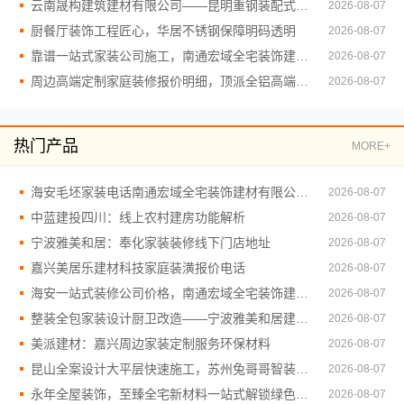
云南晟构建筑建材有限公司——昆明重钢装配式别墅终身维保
2026-08-07
厨餐厅装饰工程匠心，华居不锈钢保障明码透明
2026-08-07
靠谱一站式家装公司施工，南通宏域全宅装饰建材有限公司品质交付
2026-08-07
周边高端定制家庭装修报价明细，顶派全铝高端定制透明预算
2026-08-07
热门产品
MORE+
海安毛坯家装电话南通宏域全宅装饰建材有限公司服务专线
2026-08-07
中蓝建投四川：线上农村建房功能解析
2026-08-07
宁波雅美和居：奉化家装装修线下门店地址
2026-08-07
嘉兴美居乐建材科技家庭装潢报价电话
2026-08-07
海安一站式装修公司价格，南通宏域全宅装饰建材有限公司
2026-08-07
整装全包家装设计厨卫改造——宁波雅美和居建材科技有限公司
2026-08-07
美派建材：嘉兴周边家装定制服务环保材料
2026-08-07
昆山全案设计大平层快速施工，苏州兔哥哥智装新材料有限公司高效
2026-08-07
永年全屋装饰，至臻全宅新材料一站式解锁绿色空间
2026-08-07