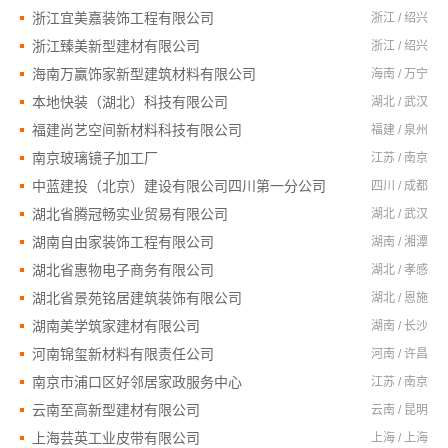
浙江宜美嘉装饰工程有限公司
浙江 / 绍兴
浙江臻美新型建材有限公司
浙江 / 绍兴
海南万赢饰家新型建筑材料有限公司
海南 / 万宁
本地快装（湖北）科技有限公司
湖北 / 武汉
福建尚艺空间新材料科技有限公司
福建 / 泉州
南京玻璃镜子加工厂
江苏 / 南京
中蓝建投（北京）建设有限公司四川第一分公司
四川 / 成都
湖北省腾冠畅实业贸易有限公司
湖北 / 武汉
湖南自由家装饰工程有限公司
湖南 / 湘潭
湖北省惠物电子商务有限公司
湖北 / 孝感
湖北省景苑铭居建筑装饰有限公司
湖北 / 恩施
湖南美学筑家建材有限公司
湖南 / 长沙
河南锦玺新材料有限责任公司
河南 / 许昌
南京市浦口区好邻居家政服务中心
江苏 / 南京
云南至高新型建材有限公司
云南 / 昆明
上海芸英工业皮带有限公司
上海 / 上海