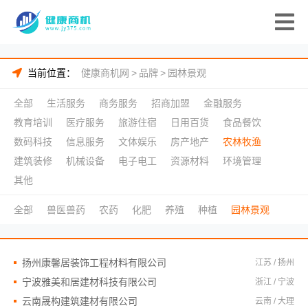
当前位置：
健康商机网
>
品牌
>
园林景观
全部
生活服务
商务服务
招商加盟
金融服务
教育培训
医疗服务
旅游住宿
日用百货
食品餐饮
数码科技
信息服务
文体娱乐
房产地产
农林牧渔
建筑装修
机械设备
电子电工
资源材料
环境管理
其他
全部
兽医兽药
农药
化肥
养殖
种植
园林景观
扬州康馨居装饰工程材料有限公司
江苏 / 扬州
宁波雅美和居建材科技有限公司
浙江 / 宁波
云南晟构建筑建材有限公司
云南 / 大理