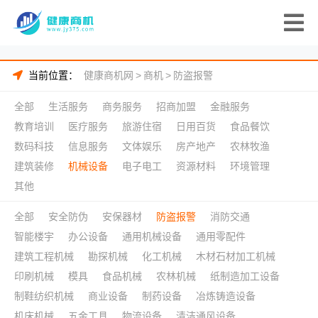
当前位置：
健康商机网
>
商机
>
防盗报警
全部
生活服务
商务服务
招商加盟
金融服务
教育培训
医疗服务
旅游住宿
日用百货
食品餐饮
数码科技
信息服务
文体娱乐
房产地产
农林牧渔
建筑装修
机械设备
电子电工
资源材料
环境管理
其他
全部
安全防伪
安保器材
防盗报警
消防交通
智能楼宇
办公设备
通用机械设备
通用零配件
建筑工程机械
勘探机械
化工机械
木材石材加工机械
印刷机械
模具
食品机械
农林机械
纸制造加工设备
制鞋纺织机械
商业设备
制药设备
冶炼铸造设备
机床机械
五金工具
物流设备
清洁通风设备