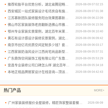
推荐轮胎平台优势分析，湖北省腾冠畅实业贸易有限公司价格优货源正
2026-08-09 07:02:15
西安城区一站式家装设计毛坯房自有施工队 居安天成（西安）
2026-08-09 07:01:38
江苏慕新团队装修服务阳台效果图慕新不锈钢全案解析
2026-08-09 06:22:09
佛山市区家装装饰老房翻新选佛山市雅居美家建筑装饰工程有限公司
2026-08-09 06:15:56
鄂州专业家装实景案例，湖北百年米莱空间美学装饰材料有限公司品质落地
2026-08-09 06:10:40
黄石有设计感设计装修实景案例，湖北百年米莱空间美学装饰材料有限公司呈现
2026-08-09 06:09:42
南京市创亿讯优质空间定制多少钱？套餐揭秘
2026-08-09 06:03:17
江西家装奶油风设计江西尚宅尚品新型环保材料有限公司
2026-08-09 05:57:31
广东鼎饰空间装饰工程有限公司广东靠谱空间设计环保材料
2026-08-09 05:53:29
宜昌专业装修公司口碑怎么样 湖北百年米莱空间美学装饰材料有限公司
2026-08-09 05:34:18
本地正规品牌居家设计在线咨询—顶派全铝高端定制
2026-08-09 04:42:43
热门产品
MORE+
广州家装装修报价全屋装修，精匠饰家整装套餐透明
2026-08-09