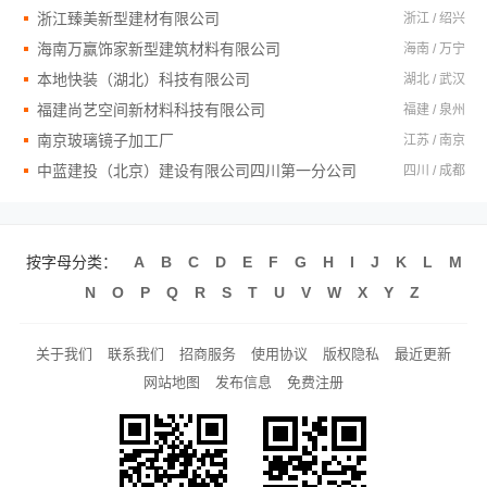
浙江臻美新型建材有限公司
浙江 / 绍兴
海南万赢饰家新型建筑材料有限公司
海南 / 万宁
本地快装（湖北）科技有限公司
湖北 / 武汉
福建尚艺空间新材料科技有限公司
福建 / 泉州
南京玻璃镜子加工厂
江苏 / 南京
中蓝建投（北京）建设有限公司四川第一分公司
四川 / 成都
按字母分类：
A
B
C
D
E
F
G
H
I
J
K
L
M
N
O
P
Q
R
S
T
U
V
W
X
Y
Z
关于我们
联系我们
招商服务
使用协议
版权隐私
最近更新
网站地图
发布信息
免费注册