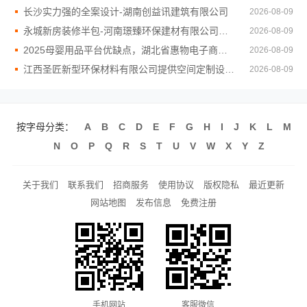
长沙实力强的全案设计-湖南创益讯建筑有限公司
2026-08-09
永城新房装修半包-河南璟臻环保建材有限公司透明报价省心
2026-08-09
2025母婴用品平台优缺点，湖北省惠物电子商务有限公司
2026-08-09
江西圣匠新型环保材料有限公司提供空间定制设计方案
2026-08-09
按字母分类：
A
B
C
D
E
F
G
H
I
J
K
L
M
N
O
P
Q
R
S
T
U
V
W
X
Y
Z
关于我们
联系我们
招商服务
使用协议
版权隐私
最近更新
网站地图
发布信息
免费注册
手机网站
客服微信