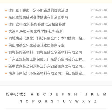
沐川豆干香卤一定不能错过的优惠活动
2026-08-10
东风蜜饯果脯对身体健康有什么影响吗
2026-08-10
沐川饮料酒水 装修补贴以及租金补贴
2026-08-10
大连MBA报考哪家教学好-社科赛斯
2026-08-10
同城快装（湖北）科技有限公司：本地婚房一站式装修一口价工期保障
2026-08-10
佛山顺德全包家装设计雅居美家专业
2026-08-10
邯郸装修新材料，邯郸至臻全宅新材料有限公司
2026-08-10
广东正规装饰工期保障，广东鼎饰空间装饰工程有限公司
2026-08-10
新中式家装全包选择江苏东钢金属家居有限公司优势解析
2026-08-10
南京市创亿讯环保新材料有限公司：浦口高端空间定制
2026-08-10
按字母分类：
A
B
C
D
E
F
G
H
I
J
K
L
M
N
O
P
Q
R
S
T
U
V
W
X
Y
Z