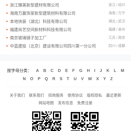
浙江臻美新型建材有限公司
浙江 / 绍兴
海南万赢饰家新型建筑材料有限公司
海南 / 万宁
本地快装（湖北）科技有限公司
湖北 / 武汉
福建尚艺空间新材料科技有限公司
福建 / 泉州
南京玻璃镜子加工厂
江苏 / 南京
中蓝建投（北京）建设有限公司四川第一分公司
四川 / 成都
按字母分类：
A
B
C
D
E
F
G
H
I
J
K
L
M
N
O
P
Q
R
S
T
U
V
W
X
Y
Z
关于我们
联系我们
招商服务
使用协议
版权隐私
最近更新
网站地图
发布信息
免费注册