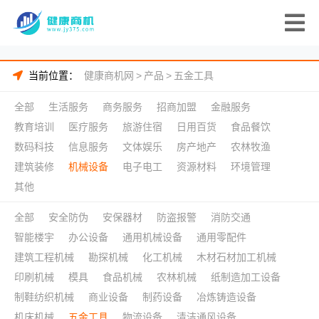
当前位置：
健康商机网
>
产品
>
五金工具
全部
生活服务
商务服务
招商加盟
金融服务
教育培训
医疗服务
旅游住宿
日用百货
食品餐饮
数码科技
信息服务
文体娱乐
房产地产
农林牧渔
建筑装修
机械设备
电子电工
资源材料
环境管理
其他
全部
安全防伪
安保器材
防盗报警
消防交通
智能楼宇
办公设备
通用机械设备
通用零配件
建筑工程机械
勘探机械
化工机械
木材石材加工机械
印刷机械
模具
食品机械
农林机械
纸制造加工设备
制鞋纺织机械
商业设备
制药设备
冶炼铸造设备
机床机械
五金工具
物流设备
清洁通风设备