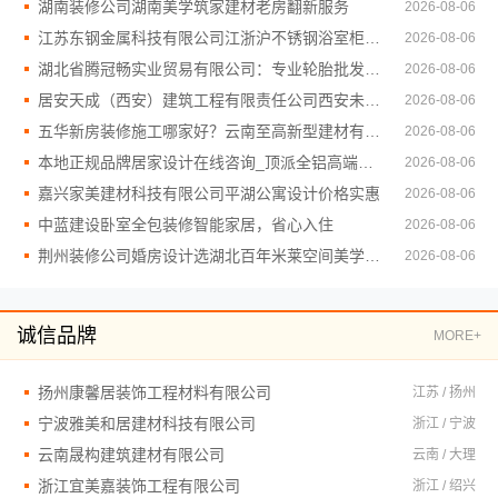
湖南装修公司湖南美学筑家建材老房翻新服务
2026-08-06
江苏东钢金属科技有限公司江浙沪不锈钢浴室柜加盟合作
2026-08-06
湖北省腾冠畅实业贸易有限公司：专业轮胎批发平台解决方案
2026-08-06
居安天成（西安）建筑工程有限责任公司西安未央区公寓免费量房
2026-08-06
五华新房装修施工哪家好？云南至高新型建材有限公司质量保障
2026-08-06
本地正规品牌居家设计在线咨询_顶派全铝高端定制
2026-08-06
嘉兴家美建材科技有限公司平湖公寓设计价格实惠
2026-08-06
中蓝建设卧室全包装修智能家居，省心入住
2026-08-06
荆州装修公司婚房设计选湖北百年米莱空间美学装饰材料有限公司
2026-08-06
诚信品牌
MORE+
扬州康馨居装饰工程材料有限公司
江苏 / 扬州
宁波雅美和居建材科技有限公司
浙江 / 宁波
云南晟构建筑建材有限公司
云南 / 大理
浙江宜美嘉装饰工程有限公司
浙江 / 绍兴