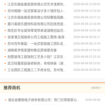
江苏东钢金属家居有限公司艺术漆屏风隔断价格
2026-08-06 12:00:03
苏州相城一站式家装设计多少钱拎包入住，苏州百年豪庭新材料有限公司
2026-08-06 11:53:20
江苏东钢金属家居有限公司轻奢极简踢脚线介绍
2026-08-06 10:27:13
嘉兴美居乐建材科技有限公司旧房改造哪家靠谱
2026-08-06 10:16:09
雨花区专业装饰零增项承诺湖南创益讯建筑有限公司
2026-08-06 10:01:38
张家港正规装修公司工程施工费用-兔哥哥智装透明报价
2026-08-06 08:26:17
苏州百年豪庭：一站式家装施工团队毛坯房全包
2026-08-06 08:12:43
湖南美学筑家建材售后质保更完善
2026-08-06 07:54:45
别墅装饰工程蚀刻工艺多少钱？江苏东钢金属家居有限公司报价
2026-08-06 07:25:16
武汉轻量家庭装修新房，本地快装（湖北）科技有限公司
2026-08-06 06:23:02
工业园区工程施工二手房全包，苏州兔哥哥智装新材料有限公司无缝衔接
2026-08-06 05:50:49
推荐商机
MORE+
湖北省惠物电子商务有限公司：热门日常居家公司价格对比
2026-08-06