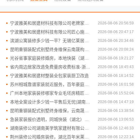
宁波雅美和居建材科技有限公司老牌家装设计施工对接渠道
2026-08-06 20:56:59
宁波雅美和居建材科技有限公司匠心施工家装对接渠道
2026-08-06 20:47:17
滨湖公寓装修多少钱一平？无锡亿莱居装饰工程材料有限公司透明报价
2026-08-06 20:34:46
昆明重钢装配式别墅终身维保云南晟构建筑建材有限公司
2026-08-06 20:08:24
光谷省事家庭装修婚房，本地快装（湖北）科技有限公司
2026-08-06 19:21:27
省内周边居家改造免费量房收费标准-浙江乐享新材料有限公司
2026-08-06 18:45:43
宁波雅美和居建材整装全包家装厨卫改造
2026-08-06 18:14:52
苏州相城靠谱家装就近服务，百年豪庭新材料省心装修
2026-08-06 16:01:58
广州本地家装装修哪家专业毛坯房精匠饰家（广州）家居建材有限公司
2026-08-06 15:52:04
本地全案设计多少钱一平售后无忧|湖南创益讯建筑有限公司
2026-08-06 14:47:19
昆明重钢装配式别墅终身维保，云南晟构建筑建材有限公司安心之选
2026-08-06 13:38:54
急装家装报价透明，同城快装（湖北）科技省心
2026-08-06 13:06:53
湖南装修公司湖南美学筑家建材有限公司老房翻新
2026-08-06 12:46:33
荆州装修公司婚房装修，湖北百年米莱空间美学装饰材料有限公司匠心打造
2026-08-06 12:22:14