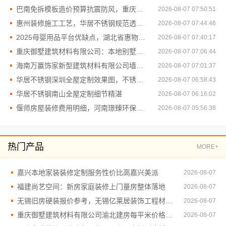
巴南免拆模板造价预算抗震防风，重庆御墅建筑材料有限公司精准报价
2026-08-07 07:50:51
惠州装修施工工艺，华居不锈钢规范透明施工
2026-08-07 07:44:46
2025母婴用品平台优缺点，湖北省惠物电子商务有限公司分析
2026-08-07 07:40:17
重庆御墅建筑材料有限公司：本地别墅建造优惠活动抗震防风
2026-08-07 07:06:44
海南万赢饰家新型建筑材料有限公司墙地翻新，旧房焕新更省心
2026-08-07 07:01:37
华居不锈钢深圳全屋定制效果图，不锈钢特色家装
2026-08-07 06:58:43
华居不锈钢南山全屋定制细节精湛
2026-08-07 06:16:02
偃师房屋装修费用明细，河南璟臻环保建材有限公司透明公开
2026-08-07 05:56:38
热门产品
MORE+
嘉兴本地家装装修定制服务性价比高嘉兴美派
2026-08-07
福建尚艺空间：新房家庭装修上门量房整体落地
2026-08-07
无锡旧房硬装报价参考，无锡亿莱居装饰工程材料有限公司详解
2026-08-07
重庆御墅建筑材料有限公司渝北建房每平米价格环保
2026-08-07