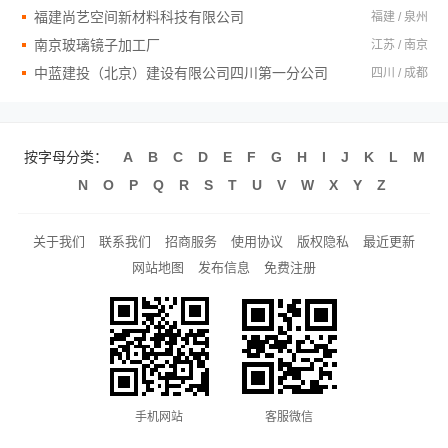
福建尚艺空间新材料科技有限公司
福建 / 泉州
南京玻璃镜子加工厂
江苏 / 南京
中蓝建投（北京）建设有限公司四川第一分公司
四川 / 成都
按字母分类：
A
B
C
D
E
F
G
H
I
J
K
L
M
N
O
P
Q
R
S
T
U
V
W
X
Y
Z
关于我们
联系我们
招商服务
使用协议
版权隐私
最近更新
网站地图
发布信息
免费注册
手机网站
客服微信