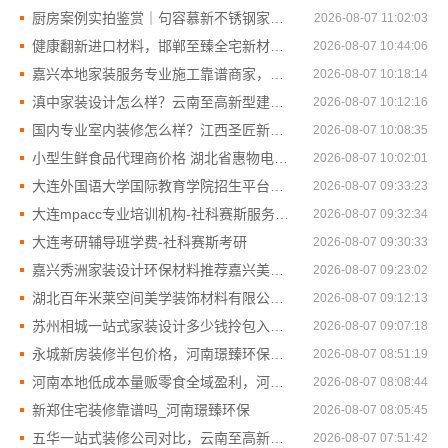
厨房案例实拍鉴赏｜句容慕新不锈钢家装公司实景
2026-08-07 11:02:03
健康翻新进口材料，邯郸至臻全宅新材料有限公司推荐
2026-08-07 10:44:06
嘉兴本地家装服务专业施工靠谱商家，美派建材
2026-08-07 10:18:14
滇中家装设计怎么样？云南至高新型建材有限公司口碑之选
2026-08-07 10:12:16
国内专业室内装修怎么样？江西圣匠新型环保材料有限公司给您答案
2026-08-07 10:08:35
小型生鲜食品代理商价格 湖北省惠物电子商务有限公司零门槛入驻
2026-08-07 10:02:01
大连外国语大学国际教育学院招生平台服务资讯
2026-08-07 09:33:23
大连mpacc专业培训机构-社科赛斯服务人才伴您成长
2026-08-07 09:32:34
大连考研辅导班学费-社科赛斯考研
2026-08-07 09:30:33
嘉兴秀洲家装设计环保材料推荐嘉兴美派建材科技有限公司
2026-08-07 09:23:02
湖北百年米莱空间美学装饰材料有限公司襄阳设计装修轻奢风
2026-08-07 09:12:13
苏州相城一站式家装设计多少钱拎包入住百年豪庭新材料有限公司
2026-08-07 09:07:18
永城新房装修半包价格，河南璟臻环保建材有限公司免费报价
2026-08-07 08:51:19
河南本地低成本量贩零食全域盈利，河南零百味供应链有限公司
2026-08-07 08:08:44
新郑住宅装修靠谱吗_河南璟臻环保
2026-08-07 08:05:45
五华一站式装修公司对比，云南至高新型建材有限公司口碑优选
2026-08-07 07:51:42