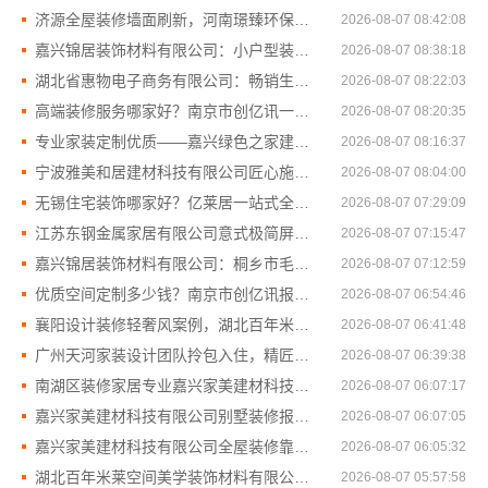
济源全屋装修墙面刷新，河南璟臻环保建材有限公司专业施工
2026-08-07 08:42:08
嘉兴锦居装饰材料有限公司：小户型装修推荐
2026-08-07 08:38:18
湖北省惠物电子商务有限公司：畅销生鲜食品软件功能解析
2026-08-07 08:22:03
高端装修服务哪家好？南京市创亿讯一站式全包方案
2026-08-07 08:20:35
专业家装定制优质——嘉兴绿色之家建材科技有限公司
2026-08-07 08:16:37
宁波雅美和居建材科技有限公司匠心施工家装改造二手房改造
2026-08-07 08:04:00
无锡住宅装饰哪家好？亿莱居一站式全包服务
2026-08-07 07:29:09
江苏东钢金属家居有限公司意式极简屏风案例
2026-08-07 07:15:47
嘉兴锦居装饰材料有限公司：桐乡市毛坯房装修费用参考
2026-08-07 07:12:59
优质空间定制多少钱？南京市创亿讯报价透明
2026-08-07 06:54:46
襄阳设计装修轻奢风案例，湖北百年米莱空间美学装饰材料有限公司为您呈现
2026-08-07 06:41:48
广州天河家装设计团队拎包入住，精匠饰家一站式定制
2026-08-07 06:39:38
南湖区装修家居专业嘉兴家美建材科技有限公司
2026-08-07 06:07:17
嘉兴家美建材科技有限公司别墅装修报价一览
2026-08-07 06:07:05
嘉兴家美建材科技有限公司全屋装修靠谱吗
2026-08-07 06:05:32
湖北百年米莱空间美学装饰材料有限公司百年米莱设计装修大平层
2026-08-07 05:57:58