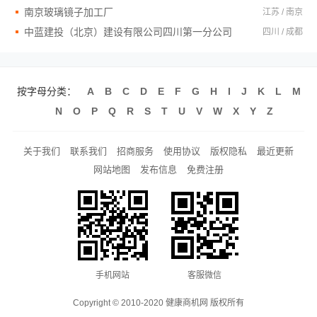
南京玻璃镜子加工厂
江苏 / 南京
中蓝建投（北京）建设有限公司四川第一分公司
四川 / 成都
按字母分类：
A
B
C
D
E
F
G
H
I
J
K
L
M
N
O
P
Q
R
S
T
U
V
W
X
Y
Z
关于我们
联系我们
招商服务
使用协议
版权隐私
最近更新
网站地图
发布信息
免费注册
手机网站
客服微信
Copyright © 2010-2020 健康商机网 版权所有