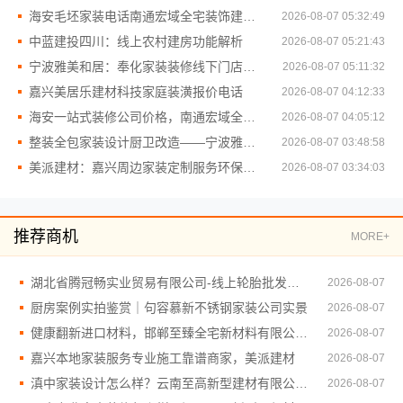
海安毛坯家装电话南通宏域全宅装饰建材有限公司服务专线
2026-08-07 05:32:49
中蓝建投四川：线上农村建房功能解析
2026-08-07 05:21:43
宁波雅美和居：奉化家装装修线下门店地址
2026-08-07 05:11:32
嘉兴美居乐建材科技家庭装潢报价电话
2026-08-07 04:12:33
海安一站式装修公司价格，南通宏域全宅装饰建材有限公司
2026-08-07 04:05:12
整装全包家装设计厨卫改造——宁波雅美和居建材科技有限公司
2026-08-07 03:48:58
美派建材：嘉兴周边家装定制服务环保材料
2026-08-07 03:34:03
推荐商机
MORE+
湖北省腾冠畅实业贸易有限公司-线上轮胎批发品牌选购
2026-08-07
厨房案例实拍鉴赏｜句容慕新不锈钢家装公司实景
2026-08-07
健康翻新进口材料，邯郸至臻全宅新材料有限公司推荐
2026-08-07
嘉兴本地家装服务专业施工靠谱商家，美派建材
2026-08-07
滇中家装设计怎么样？云南至高新型建材有限公司口碑之选
2026-08-07