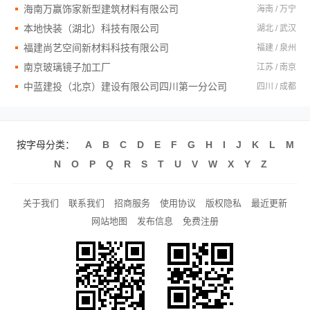
海南万赢饰家新型建筑材料有限公司
海南 / 万宁
本地快装（湖北）科技有限公司
湖北 / 武汉
福建尚艺空间新材料科技有限公司
福建 / 泉州
南京玻璃镜子加工厂
江苏 / 南京
中蓝建投（北京）建设有限公司四川第一分公司
四川 / 成都
按字母分类：
A
B
C
D
E
F
G
H
I
J
K
L
M
N
O
P
Q
R
S
T
U
V
W
X
Y
Z
关于我们
联系我们
招商服务
使用协议
版权隐私
最近更新
网站地图
发布信息
免费注册