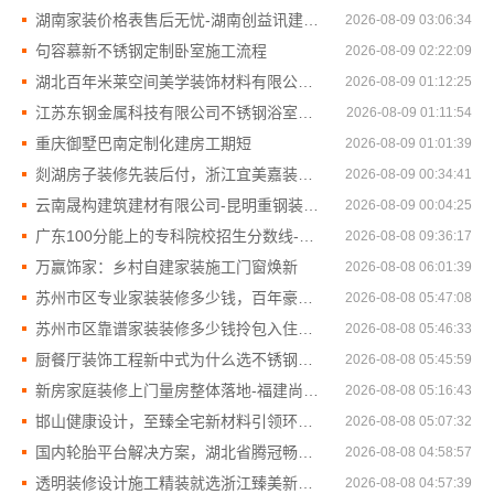
湖南家装价格表售后无忧-湖南创益讯建筑有限公司
2026-08-09 03:06:34
句容慕新不锈钢定制卧室施工流程
2026-08-09 02:22:09
湖北百年米莱空间美学装饰材料有限公司黄石专业空间设计一站式服务
2026-08-09 01:12:25
江苏东钢金属科技有限公司不锈钢浴室柜厂家怎么样
2026-08-09 01:11:54
重庆御墅巴南定制化建房工期短
2026-08-09 01:01:39
剡湖房子装修先装后付，浙江宜美嘉装饰工程有限公司
2026-08-09 00:34:41
云南晟构建筑建材有限公司-昆明重钢装配式别墅终身维保
2026-08-09 00:04:25
广东100分能上的专科院校招生分数线-北京理工大学珠海学院继续教育学院
2026-08-08 09:36:17
万赢饰家：乡村自建家装施工门窗焕新
2026-08-08 06:01:39
苏州市区专业家装装修多少钱，百年豪庭透明报价
2026-08-08 05:47:08
苏州市区靠谱家装装修多少钱拎包入住找苏州百年豪庭新材料有限公司
2026-08-08 05:46:33
厨餐厅装饰工程新中式为什么选不锈钢：江苏东钢金属家居有限公司解读
2026-08-08 05:45:59
新房家庭装修上门量房整体落地-福建尚艺空间
2026-08-08 05:16:43
邯山健康设计，至臻全宅新材料引领环保风尚
2026-08-08 05:07:32
国内轮胎平台解决方案，湖北省腾冠畅实业贸易有限公司服务
2026-08-08 04:58:57
透明装修设计施工精装就选浙江臻美新型建材有限公司
2026-08-08 04:57:39