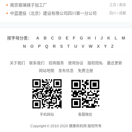
南京玻璃镜子加工厂
江苏 / 南京
中蓝建投（北京）建设有限公司四川第一分公司
四川 / 成都
按字母分类：
A
B
C
D
E
F
G
H
I
J
K
L
M
N
O
P
Q
R
S
T
U
V
W
X
Y
Z
关于我们
联系我们
招商服务
使用协议
版权隐私
最近更新
网站地图
发布信息
免费注册
手机网站
客服微信
Copyright © 2010-2020 健康商机网 版权所有