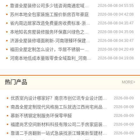
靠谱全屋装修公司多少钱咨询南通宏域全宅装饰建材有限公司
2026-08-08 04:55:55
苏州本地全包家装施工报价新房百年豪庭
2026-08-08 04:42:08
省内周边居家改造免费量房收费标准-浙江乐享新材料
2026-08-08 04:35:47
本地知名房屋装修服务环保嘉兴绿色之家建材科技
2026-08-08 04:35:06
济源全屋装修墙面刷新-河南璟臻环保建材有限公司环保材料
2026-08-08 04:30:47
福田全屋定制怎么设计，华居不锈钢一站式解决
2026-08-08 04:20:49
河南本地低成本量贩零食全域盈利_河南零百味供应链有限公司
2026-08-08 04:19:08
热门产品
MORE+
优质室内设计哪家好？南京市创亿讯专业设计团队推荐
2026-08-09
南昌全屋定制现代风格施工队就选江西尚宅尚品新型环保材料有限公司
2026-08-09
慕新不锈钢定制服务环保零甲醛
2026-08-09
福建尚艺空间新材料科技有限公司二手房家庭装修口碑优选整体落地
2026-08-09
靠谱二手房翻新一站式急装找浙江臻美新型建材有限公司
2026-08-09