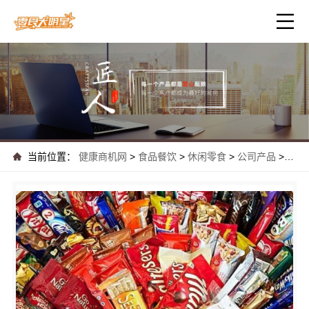
当前位置：
健康商机网
>
食品餐饮
>
休闲零食
>
公司产品
>
零食