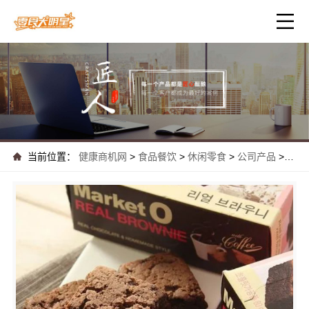
当前位置：
健康商机网
>
食品餐饮
>
休闲零食
>
公司产品
>
最新