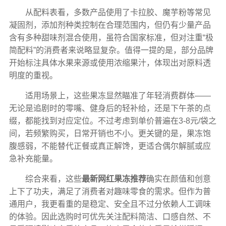
从配料表看，多数产品使用了卡拉胶、魔芋粉等常见
凝固剂，添加剂种类控制在合理范围内，但仍有少量产品
含有多种甜味剂混合使用，虽符合国家标准，但对注重“极
简配料”的消费者来说略显复杂。值得一提的是，部分品牌
开始标注具体水果来源或使用浓缩果汁，体现出对原料透
明度的重视。
适用场景上，这些果冻显然瞄准了年轻消费群体——
无论是追剧时的零嘴、健身后的轻补给，还是下午茶的点
缀，都能找到对应定位。不过考虑到单价普遍在3-8元/袋之
间，若频繁购买，日常开销也不小。更关键的是，果冻饱
腹感弱，不能替代正餐或真正解馋，更适合偶尔解腻或应
急补充能量。
综合来看，这些
最新网红果冻推荐
确实在颜值和创意
上下了功夫，满足了消费者对趣味零食的需求。但作为普
通用户，我更看重的是稳定、安全且不过分依赖人工调味
的体验。因此选购时可优先关注配料简洁、口感自然、不