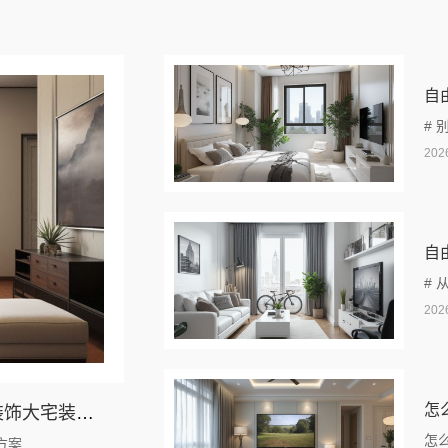
自
#
202
自
#
202
怎
自由家整装公司拎包入住别墅？湖南自由家装饰大宅装修方案
怎
方案