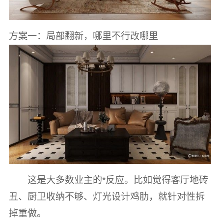
方案一：局部翻新，哪里不行改哪里
这是大多数业主的*反应。比如觉得客厅地砖
丑、厨卫收纳不够、灯光设计鸡肋，就针对性拆
掉重做。